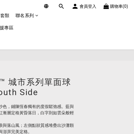
會員登入
購物車(0)
外套類
聯名系列
應援專區
sey™ 城市系列單面球
uth Side
沙色，鋪陳恆春獨有的度假鬆弛感。藍與
紅漸層定格黃昏落日，白字則如雲朵般輕
浪與落山風；左側點狀質感堆疊出沙灘顆
與澎湃完美定格。