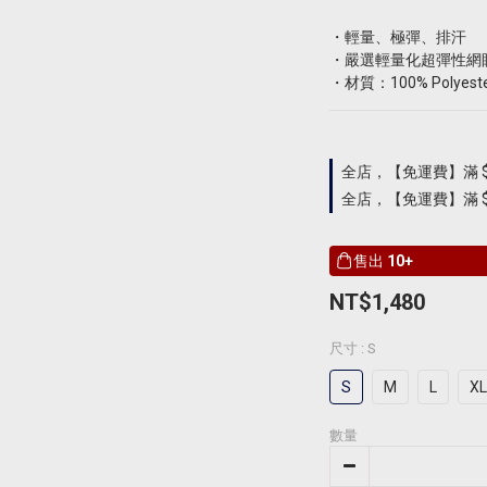
・輕量、極彈、排汗
・嚴選輕量化超彈性網
・材質：100% Polyest
全店，【免運費】滿 $
全店，【免運費】滿 $9
售出
10+
NT$1,480
尺寸
: S
S
M
L
XL
數量