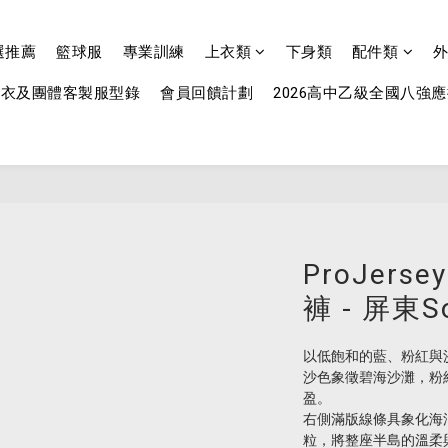
選推薦
籃球服
專業訓練
上衣類
下身類
配件類
球衣及團體客製服型錄
會員回饋計劃
2026高中乙級全國八強
ProJer
褲 - 屏東So
以低飽和的藍、粉紅與
沙色象徵碧海沙灘，粉
盈。
右側滿版線條具象化海
粒，將整座半島的溫柔