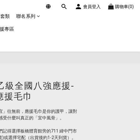
會員登入
購物車(0)
外套類
聯名系列
應援專區
中乙級全國八強應援-
應援毛巾
宜」往無前，應援毛巾是你的護甲，讓對
感受什麼叫真正的「宜中風骨」。
記得選擇板橋體育館旁的711 緯中門市 
到貨)或選擇宅配（出貨後約1-2天到貨）。