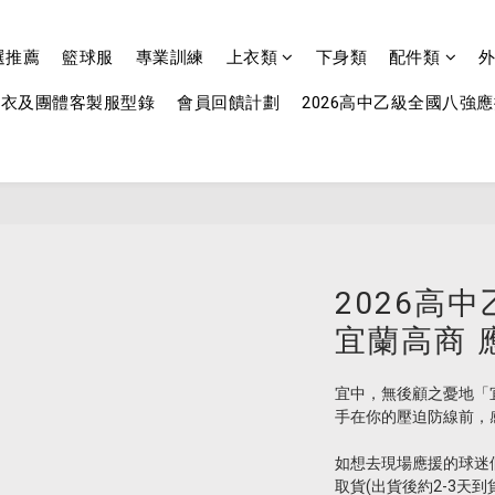
選推薦
籃球服
專業訓練
上衣類
下身類
配件類
球衣及團體客製服型錄
會員回饋計劃
2026高中乙級全國八強
2026高
宜蘭高商 
宜中，無後顧之憂地「
手在你的壓迫防線前，
如想去現場應援的球迷們
取貨(出貨後約2-3天