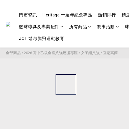
門市資訊
Heritage 十週年紀念專區
熱銷排行
精
籃球球具及專業配件
所有商品
賽事活動
JQT 靖啟騰飛運動教育
全部商品
/
2026 高中乙級全國八強應援專區
/
女子組八強
/
宜蘭高商