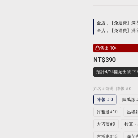
全店，【免運費】滿 $
全店，【免運費】滿 $9
售出
10+
NT$390
預計4/24開始出貨 
姓名＃號碼
: 陳馨 ＃0
陳馨 ＃0
陳禹潔
許雅涵#10
呂姿穎
方巧薇#9
拉瓦・
古祈惠#15
俞芊卉