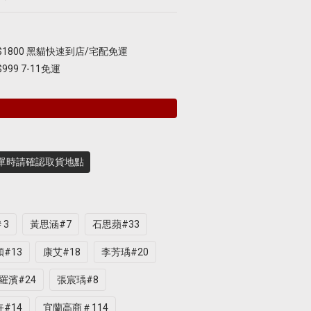
1800 黑貓快速到店/宅配免運
99 7-11免運
下單時請確認取貨地點
＃3
黃思涵#7
石思蘋#33
#13
康艾#18
李芳瑀#20
羅濱#24
張宸瑀#8
#14
宜蘭高商＃114