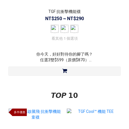
TGF 抗衝擊機能襪
NT$250 ~ NT$290
看其他 1 個選項
你今天，好好對待你的腳了嗎？
任選3雙$599（原價$870）
・材質：77%棉＋17%彈性紗＋6%尼龍
𝙏𝙊𝙋 𝟭𝟬
多件優惠