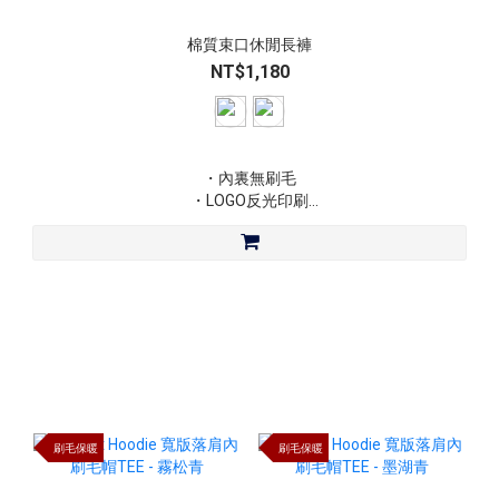
棉質束口休閒長褲
NT$1,180
・內裏無刷毛
・LOGO反光印刷
・修身版型
・材質：棉、毛巾布
刷毛保暖
刷毛保暖