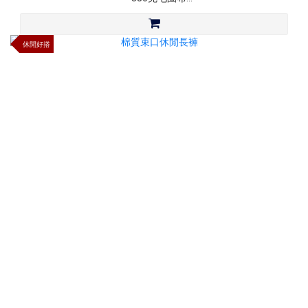
・無刷毛設計
・材質：9.7 oz 45% Cotton 55% Polyester
休閒好搭
・不建議高溫烘乾