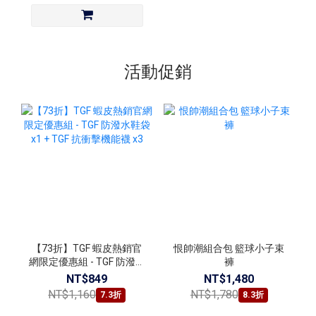
活動促銷
【73折】TGF 蝦皮熱銷官
恨帥潮組合包 籃球小子束
網限定優惠組 - TGF 防潑水
褲
鞋袋 x1 + TGF 抗衝擊機能
NT$849
NT$1,480
襪 x3
NT$1,160
NT$1,780
7.3折
8.3折