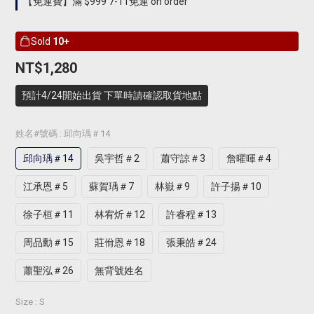
【免運費】滿 $999 7-11免運 on order
Sold
10+
NT$1,280
預計4/24開始出貨 下單時請確認取貨地點
姓名#號碼
: 邱向瑀＃14
邱向瑀＃14
吳宇哲＃2
蕭守諒＃3
詹曜暉＃4
江承恩＃5
蘇賀瑀＃7
林嶽＃9
許子揚＃10
徐子桓＃11
林宥炘＃12
許睿程＃13
周品勳＃15
莊佾恩＃18
張秉皓＃24
蕭聖泓＃26
無背號姓名
Size
: S