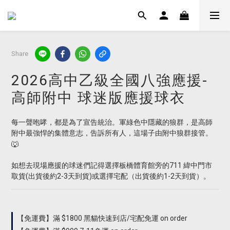
Share
2026高中乙級全國八強應援-
高師附中 球迷版應援球衣
每一聲咆哮，都是為了宣告統治。軍綠色中隱藏的狼群，是高師
附中最強悍的集體意志，告訴所有人，這場子由附中狼群接管。
🐺
如想去現場應援的球迷們記得選擇板橋體育館旁的711 緯中門市 
取貨(出貨後約2-3天到貨)或選擇宅配（出貨後約1-2天到貨）。
【免運費】滿 $1800 黑貓快速到店/宅配免運 on order