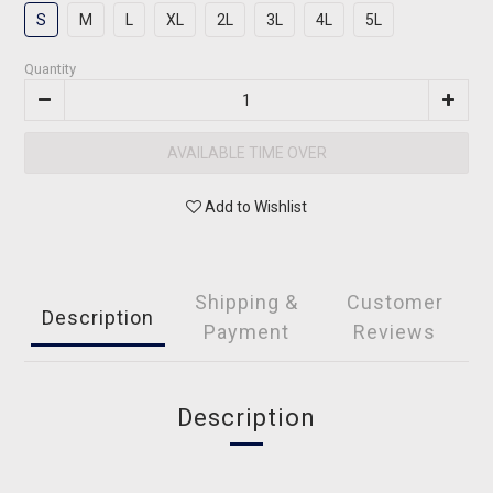
S
M
L
XL
2L
3L
4L
5L
Quantity
AVAILABLE TIME OVER
Add to Wishlist
Shipping &
Customer
Description
Payment
Reviews
Description