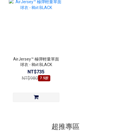
AirJersey™ 極彈輕量單面
球衣 - 8bit BLACK
NT$735
NT$980
7.5折
超推專區