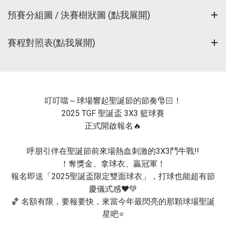
預賽分組圖 / 決賽樹狀圖 (點我展開)
賽程對照表(點我展開)
叮叮噹～球場響起聖誕節的節奏🎅🏻！
2025 TGF 聖誕盃 3X3 籃球賽
正式開啟報名🔥
呼朋引伴在聖誕節前來場熱血刺激的3X3鬥牛戰!!
！奪獎金、拿球衣、贏冠軍！
報名即送「2025聖誕盃限定雙面球衣」，打球也能超有節
慶儀式感❤️💚
🏀 名額有限，要報要快，來當今年最閃亮的那顆球場聖誕
星吧⭐