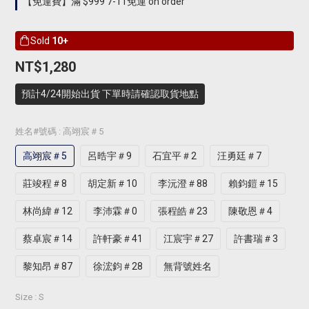
【免運費】滿 $999 7-11免運 on order
Sold
10+
NT$1,280
預計4/24開始出貨 下單時請確認取貨地點
姓名#號碼
: 高翊宸＃5
高翊宸＃5
呂晧宇＃9
石宜平＃2
汪勇廷＃7
莊竣程＃8
胡定新＃10
李沅澄＃88
賴鈞鎧＃15
林尚緯＃12
李沛霖＃0
張程皓＃23
陳敬恩＃4
蔡卓宸＃14
許軒豪＃41
江宸宇＃27
許書瑞＃3
黎知昂＃87
徐浤鈞＃28
無背號姓名
Size
: S