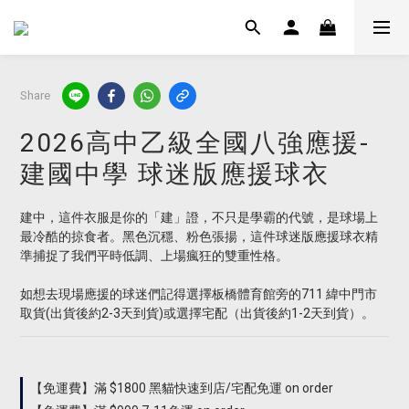
Share
2026高中乙級全國八強應援-
建國中學 球迷版應援球衣
建中，這件衣服是你的「建」證，不只是學霸的代號，是球場上
最冷酷的掠食者。黑色沉穩、粉色張揚，這件球迷版應援球衣精
準捕捉了我們平時低調、上場瘋狂的雙重性格。
如想去現場應援的球迷們記得選擇板橋體育館旁的711 緯中門市 
取貨(出貨後約2-3天到貨)或選擇宅配（出貨後約1-2天到貨）。
【免運費】滿 $1800 黑貓快速到店/宅配免運 on order