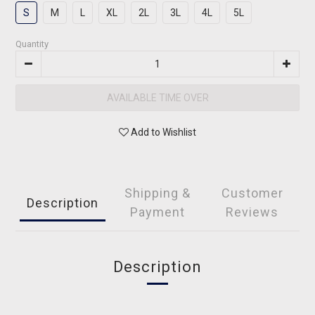
S
M
L
XL
2L
3L
4L
5L
Quantity
AVAILABLE TIME OVER
Add to Wishlist
Shipping &
Customer
Description
Payment
Reviews
Description