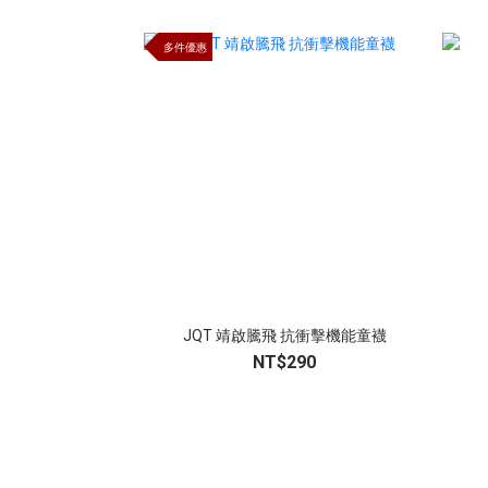
多件優惠
JQT 靖啟騰飛 抗衝擊機能童襪
NT$290