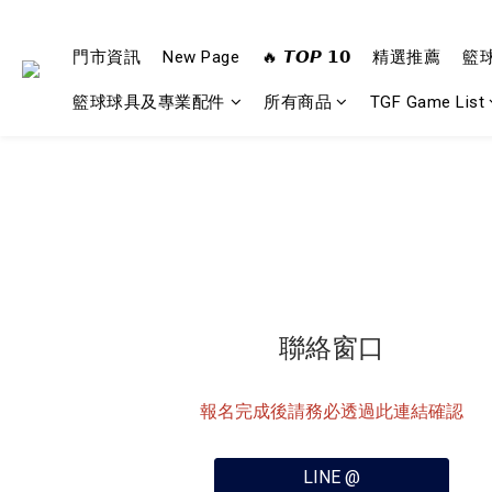
門市資訊
New Page
🔥 𝙏𝙊𝙋 𝟭𝟬
精選推薦
籃
籃球球具及專業配件
所有商品
TGF Game List
聯絡窗口
報名完成後請務必透過此連結確認
LINE @