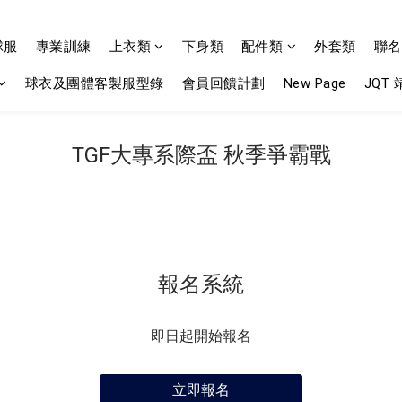
球服
專業訓練
上衣類
下身類
配件類
外套類
聯名
球衣及團體客製服型錄
會員回饋計劃
New Page
JQT
TGF大專系際盃 秋季爭霸戰
報名系統
即日起開始報名
立即報名