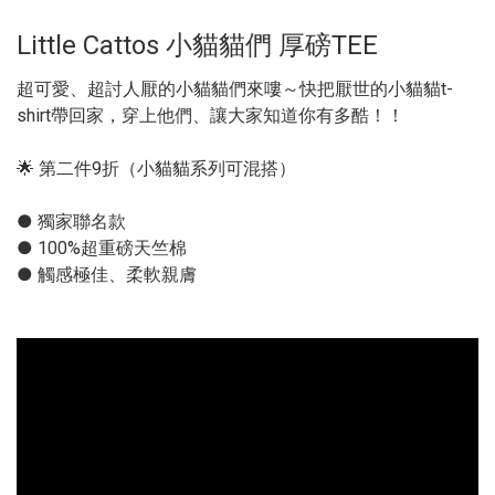
Little Cattos 小貓貓們 厚磅TEE
超可愛、超討人厭的小貓貓們來嘍～快把厭世的小貓貓t-
shirt帶回家，穿上他們、讓大家知道你有多酷！！
🌟 第二件9折（小貓貓系列可混搭）
● 獨家聯名款
● 100%超重磅天竺棉
● 觸感極佳、柔軟親膚