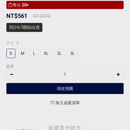
售出
20+
NT$561
NT$590
預計6/3開始出貨
尺寸
: S
S
M
L
XL
2L
3L
數量
現在預購
加入追蹤清單
送貨及付款方