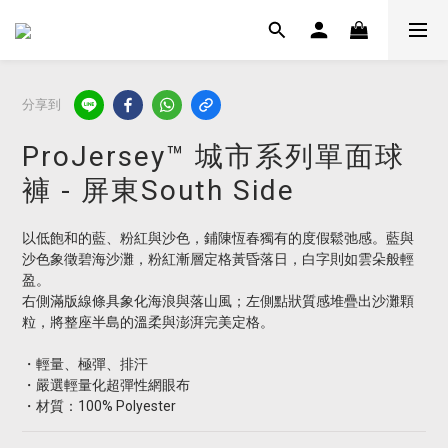
分享到
ProJersey™ 城市系列單面球
褲 - 屏東South Side
以低飽和的藍、粉紅與沙色，鋪陳恆春獨有的度假鬆弛感。藍與
沙色象徵碧海沙灘，粉紅漸層定格黃昏落日，白字則如雲朵般輕
盈。
右側滿版線條具象化海浪與落山風；左側點狀質感堆疊出沙灘顆
粒，將整座半島的溫柔與澎湃完美定格。
・輕量、極彈、排汗
・嚴選輕量化超彈性網眼布
・材質：100% Polyester