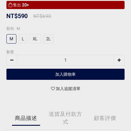
售出
20+
NT$590
NT$690
顏色
: M
M
L
XL
2L
數量
加入購物車
加入追蹤清單
送貨及付款方
商品描述
顧客評價
式